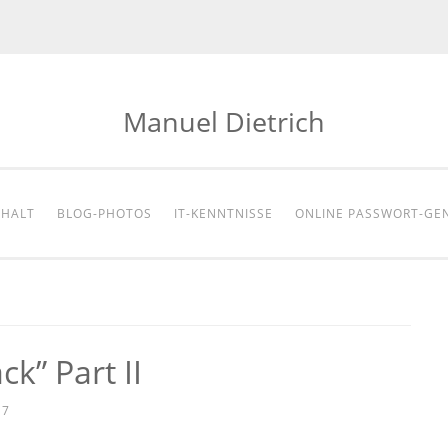
Manuel Dietrich
NHALT
BLOG-PHOTOS
IT-KENNTNISSE
ONLINE PASSWORT-GE
k” Part II
17