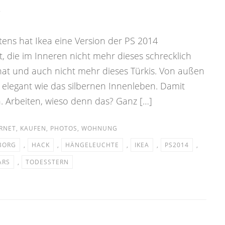
7
tens hat Ikea eine Version der PS 2014
 die im Inneren nicht mehr dieses schrecklich
hat und auch nicht mehr dieses Türkis. Von außen
elegant wie das silbernen Innenleben. Damit
 Arbeiten, wieso denn das? Ganz […]
RNET
,
KAUFEN
,
PHOTOS
,
WOHNUNG
BORG
,
HACK
,
HÄNGELEUCHTE
,
IKEA
,
PS2014
,
ARS
,
TODESSTERN