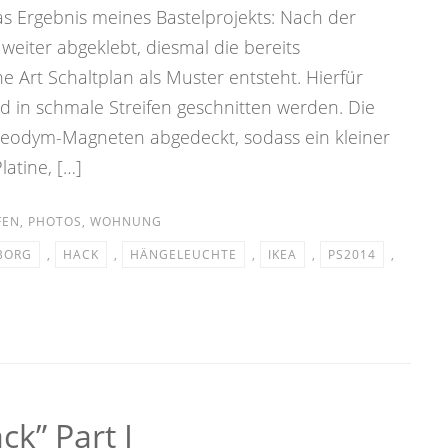
as Ergebnis meines Bastelprojekts: Nach der
weiter abgeklebt, diesmal die bereits
e Art Schaltplan als Muster entsteht. Hierfür
 in schmale Streifen geschnitten werden. Die
Neodym-Magneten abgedeckt, sodass ein kleiner
latine, […]
FEN
,
PHOTOS
,
WOHNUNG
BORG
,
HACK
,
HÄNGELEUCHTE
,
IKEA
,
PS2014
,
ck” Part I