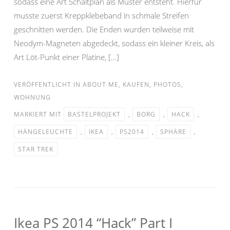
sodass eine Art Schaltplan als Muster entsteht. Hierfür
musste zuerst Kreppklebeband in schmale Streifen
geschnitten werden. Die Enden wurden teilweise mit
Neodym-Magneten abgedeckt, sodass ein kleiner Kreis, als
Art Löt-Punkt einer Platine, […]
VERÖFFENTLICHT IN
ABOUT ME
,
KAUFEN
,
PHOTOS
,
WOHNUNG
MARKIERT MIT
BASTELPROJEKT
,
BORG
,
HACK
,
HÄNGELEUCHTE
,
IKEA
,
PS2014
,
SPHÄRE
,
STAR TREK
Ikea PS 2014 “Hack” Part I