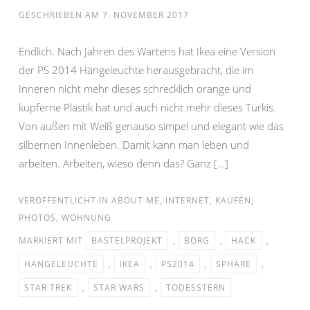
GESCHRIEBEN AM
7. NOVEMBER 2017
Endlich. Nach Jahren des Wartens hat Ikea eine Version
der PS 2014 Hängeleuchte herausgebracht, die im
Inneren nicht mehr dieses schrecklich orange und
kupferne Plastik hat und auch nicht mehr dieses Türkis.
Von außen mit Weiß genauso simpel und elegant wie das
silbernen Innenleben. Damit kann man leben und
arbeiten. Arbeiten, wieso denn das? Ganz […]
VERÖFFENTLICHT IN
ABOUT ME
,
INTERNET
,
KAUFEN
,
PHOTOS
,
WOHNUNG
MARKIERT MIT
BASTELPROJEKT
,
BORG
,
HACK
,
HÄNGELEUCHTE
,
IKEA
,
PS2014
,
SPHÄRE
,
STAR TREK
,
STAR WARS
,
TODESSTERN