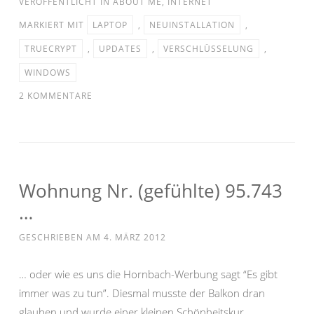
VERÖFFENTLICHT IN
ABOUT ME
,
INTERNET
MARKIERT MIT
LAPTOP
,
NEUINSTALLATION
,
TRUECRYPT
,
UPDATES
,
VERSCHLÜSSELUNG
,
WINDOWS
2 KOMMENTARE
Wohnung Nr. (gefühlte) 95.743
…
GESCHRIEBEN AM
4. MÄRZ 2012
… oder wie es uns die Hornbach-Werbung sagt “Es gibt
immer was zu tun”. Diesmal musste der Balkon dran
glauben und wurde einer kleinen Schönheitskur