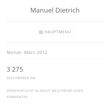
Manuel Dietrich
Zum
Inhalt
springen
HAUPTMENÜ
Monat:
März 2012
3 275
GESCHRIEBEN AM
VERÖFFENTLICHT IN
ABOUT ME
SCHREIBE EINEN
KOMMENTAR