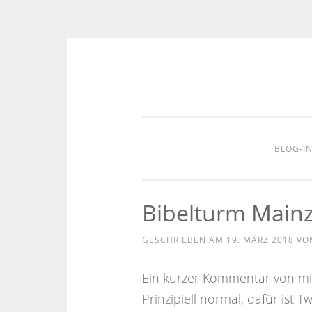
Zum
Inhalt
springen
BLOG-I
Bibelturm Main
GESCHRIEBEN AM
19. MÄRZ 2018
VO
Ein kurzer Kommentar von mir
Prinzipiell normal, dafür ist 