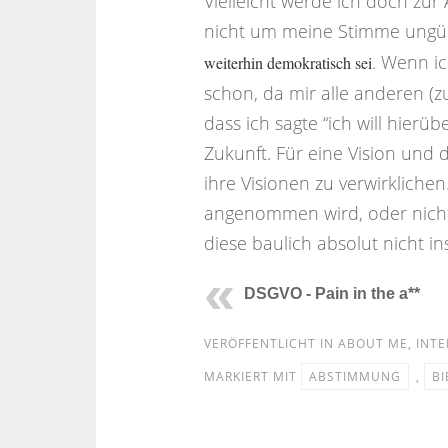
Vielleicht werde ich doch zur 
nicht um meine Stimme ungül
. Wenn ic
weiterhin demokratisch sei
schon, da mir alle anderen (z
dass ich sagte “ich will hier
Zukunft. Für eine Vision und 
ihre Visionen zu verwirklichen
angenommen wird, oder nicht, 
diese baulich absolut nicht in
DSGVO - Pain in the a**
VERÖFFENTLICHT IN
ABOUT ME
,
INTE
MARKIERT MIT
ABSTIMMUNG
,
B