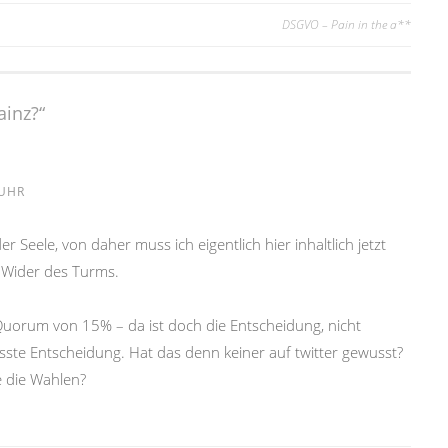
DSGVO – Pain in the a**
ainz?
“
 UHR
r Seele, von daher muss ich eigentlich hier inhaltlich jetzt
 Wider des Turms.
Quorum von 15% – da ist doch die Entscheidung, nicht
ste Entscheidung. Hat das denn keiner auf twitter gewusst?
e die Wahlen?