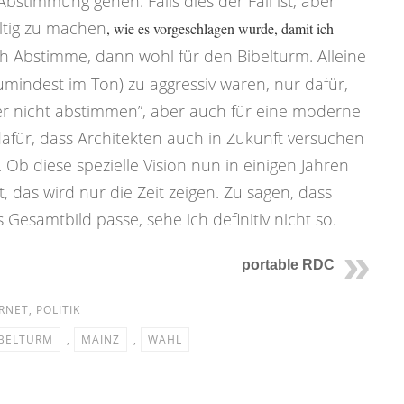
Abstimmung gehen. Falls dies der Fall ist, aber
tig zu machen
, wie es vorgeschlagen wurde, damit ich
h Abstimme, dann wohl für den Bibelturm. Alleine
umindest im Ton) zu aggressiv waren, nur dafür,
über nicht abstimmen”, aber auch für eine moderne
dafür, dass Architekten auch in Zukunft versuchen
. Ob diese spezielle Vision nun in einigen Jahren
das wird nur die Zeit zeigen. Zu sagen, dass
s Gesamtbild passe, sehe ich definitiv nicht so.
portable RDC
RNET
,
POLITIK
IBELTURM
,
MAINZ
,
WAHL