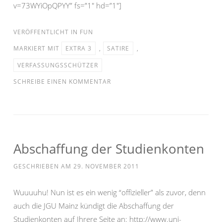
v=73WYiOpQPYY” fs=”1″ hd=”1″]
VERÖFFENTLICHT IN
FUN
MARKIERT MIT
EXTRA 3
,
SATIRE
,
VERFASSUNGSSCHÜTZER
SCHREIBE EINEN KOMMENTAR
Abschaffung der Studienkonten
GESCHRIEBEN AM
29. NOVEMBER 2011
Wuuuuhu! Nun ist es ein wenig “offizieller” als zuvor, denn
auch die JGU Mainz kündigt die Abschaffung der
Studienkonten auf Ihrere Seite an: http://www.uni-