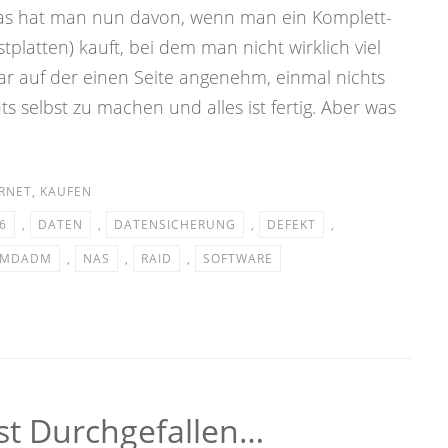
Das hat man nun davon, wenn man ein Komplett-
stplatten) kauft, bei dem man nicht wirklich viel
ar auf der einen Seite angenehm, einmal nichts
s selbst zu machen und alles ist fertig. Aber was
RNET
,
KAUFEN
6
,
DATEN
,
DATENSICHERUNG
,
DEFEKT
,
MDADM
,
NAS
,
RAID
,
SOFTWARE
st Durchgefallen…