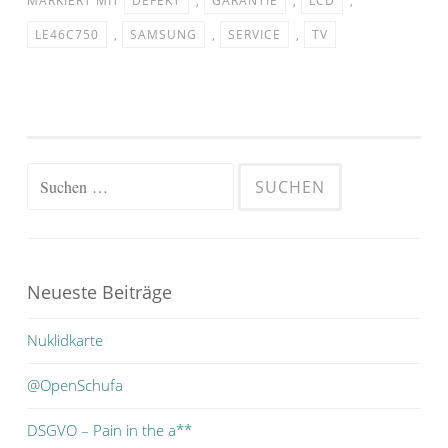
MARKIERT MIT
DEFEKT
,
GARANTIE
,
LCD
,
LE46C750
,
SAMSUNG
,
SERVICE
,
TV
Suchen
nach:
Neueste Beiträge
Nuklidkarte
@OpenSchufa
DSGVO – Pain in the a**