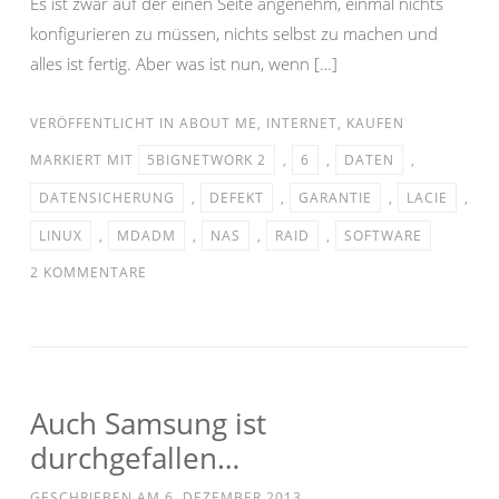
Es ist zwar auf der einen Seite angenehm, einmal nichts
konfigurieren zu müssen, nichts selbst zu machen und
alles ist fertig. Aber was ist nun, wenn […]
VERÖFFENTLICHT IN
ABOUT ME
,
INTERNET
,
KAUFEN
MARKIERT MIT
5BIGNETWORK 2
,
6
,
DATEN
,
DATENSICHERUNG
,
DEFEKT
,
GARANTIE
,
LACIE
,
LINUX
,
MDADM
,
NAS
,
RAID
,
SOFTWARE
2 KOMMENTARE
Auch Samsung ist
durchgefallen…
GESCHRIEBEN AM
6. DEZEMBER 2013