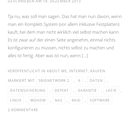
GESCHRIEBEN AM
18. DEZEMBER 2013
Tja nu, was soll man sagen. Das hat man nun davon, wenn
man ein Komplett-System (vor allem inklusive Festplatten)
kauft, bei dem man nicht wirklich viel selbst machen kann.
Es ist zwar auf der einen Seite angenehm, einmal nichts
konfigurieren zu müssen, nichts selbst zu machen und
alles ist fertig. Aber was ist nun, wenn […]
VERÖFFENTLICHT IN
ABOUT ME
,
INTERNET
,
KAUFEN
MARKIERT MIT
5BIGNETWORK 2
,
6
,
DATEN
,
DATENSICHERUNG
,
DEFEKT
,
GARANTIE
,
LACIE
,
LINUX
,
MDADM
,
NAS
,
RAID
,
SOFTWARE
2 KOMMENTARE