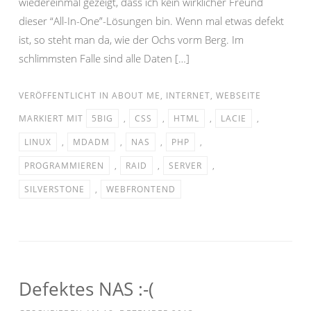
wiedereinmal gezeigt, dass ich kein wirklicher Freund
dieser “All-In-One”-Lösungen bin. Wenn mal etwas defekt
ist, so steht man da, wie der Ochs vorm Berg. Im
schlimmsten Falle sind alle Daten […]
VERÖFFENTLICHT IN
ABOUT ME
,
INTERNET
,
WEBSEITE
MARKIERT MIT
5BIG
,
CSS
,
HTML
,
LACIE
,
LINUX
,
MDADM
,
NAS
,
PHP
,
PROGRAMMIEREN
,
RAID
,
SERVER
,
SILVERSTONE
,
WEBFRONTEND
Defektes NAS :-(