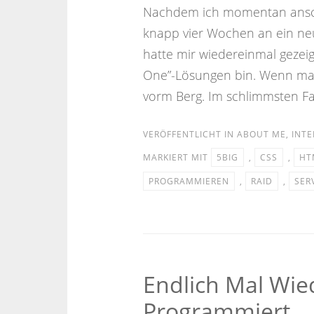
Nachdem ich momentan anschei
knapp vier Wochen an ein neu
hatte mir wiedereinmal gezeigt
One”-Lösungen bin. Wenn mal 
vorm Berg. Im schlimmsten Fal
VERÖFFENTLICHT IN
ABOUT ME
,
INTE
MARKIERT MIT
5BIG
,
CSS
,
HT
PROGRAMMIEREN
,
RAID
,
SER
Endlich Mal Wie
Programmiert