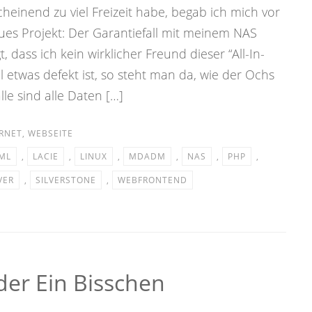
nend zu viel Freizeit habe, begab ich mich vor
es Projekt: Der Garantiefall mit meinem NAS
, dass ich kein wirklicher Freund dieser “All-In-
etwas defekt ist, so steht man da, wie der Ochs
le sind alle Daten […]
RNET
,
WEBSEITE
ML
,
LACIE
,
LINUX
,
MDADM
,
NAS
,
PHP
,
VER
,
SILVERSTONE
,
WEBFRONTEND
der Ein Bisschen