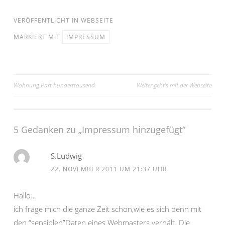
VERÖFFENTLICHT IN
WEBSEITE
MARKIERT MIT
IMPRESSUM
Beitragsnavigation
Wohnung Part hunderttausend
Weiter geht’s mit der Webseite
5 Gedanken zu „
Impressum hinzugefügt
“
S.Ludwig
22. NOVEMBER 2011 UM 21:37 UHR
Hallo…
ich frage mich die ganze Zeit schon,wie es sich denn mit
den “sensiblen”Daten eines Webmasters verhält. Die