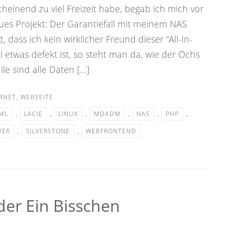
nend zu viel Freizeit habe, begab ich mich vor
es Projekt: Der Garantiefall mit meinem NAS
, dass ich kein wirklicher Freund dieser “All-In-
etwas defekt ist, so steht man da, wie der Ochs
le sind alle Daten […]
RNET
,
WEBSEITE
ML
,
LACIE
,
LINUX
,
MDADM
,
NAS
,
PHP
,
VER
,
SILVERSTONE
,
WEBFRONTEND
der Ein Bisschen