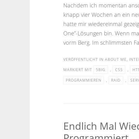
Nachdem ich momentan anschei
knapp vier Wochen an ein neu
hatte mir wiedereinmal gezeigt
One”-Lösungen bin. Wenn mal 
vorm Berg. Im schlimmsten Fal
VERÖFFENTLICHT IN
ABOUT ME
,
INTE
MARKIERT MIT
5BIG
,
CSS
,
HT
PROGRAMMIEREN
,
RAID
,
SER
Endlich Mal Wie
Programmiert