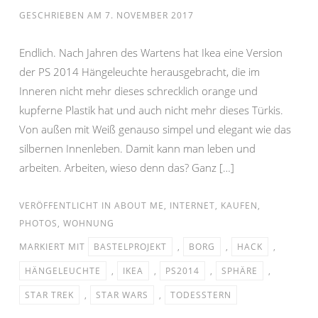
GESCHRIEBEN AM
7. NOVEMBER 2017
Endlich. Nach Jahren des Wartens hat Ikea eine Version
der PS 2014 Hängeleuchte herausgebracht, die im
Inneren nicht mehr dieses schrecklich orange und
kupferne Plastik hat und auch nicht mehr dieses Türkis.
Von außen mit Weiß genauso simpel und elegant wie das
silbernen Innenleben. Damit kann man leben und
arbeiten. Arbeiten, wieso denn das? Ganz […]
VERÖFFENTLICHT IN
ABOUT ME
,
INTERNET
,
KAUFEN
,
PHOTOS
,
WOHNUNG
MARKIERT MIT
BASTELPROJEKT
,
BORG
,
HACK
,
HÄNGELEUCHTE
,
IKEA
,
PS2014
,
SPHÄRE
,
STAR TREK
,
STAR WARS
,
TODESSTERN