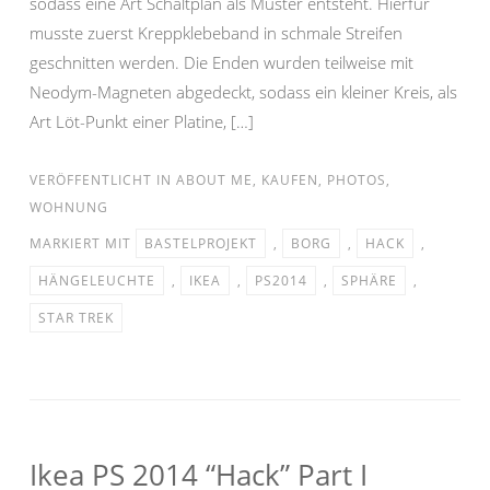
sodass eine Art Schaltplan als Muster entsteht. Hierfür
musste zuerst Kreppklebeband in schmale Streifen
geschnitten werden. Die Enden wurden teilweise mit
Neodym-Magneten abgedeckt, sodass ein kleiner Kreis, als
Art Löt-Punkt einer Platine, […]
VERÖFFENTLICHT IN
ABOUT ME
,
KAUFEN
,
PHOTOS
,
WOHNUNG
MARKIERT MIT
BASTELPROJEKT
,
BORG
,
HACK
,
HÄNGELEUCHTE
,
IKEA
,
PS2014
,
SPHÄRE
,
STAR TREK
Ikea PS 2014 “Hack” Part I