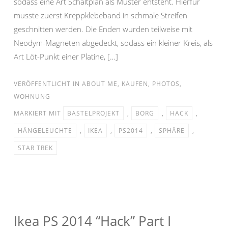
sodass eine Art Schaltplan als Muster entsteht. Hierfür
musste zuerst Kreppklebeband in schmale Streifen
geschnitten werden. Die Enden wurden teilweise mit
Neodym-Magneten abgedeckt, sodass ein kleiner Kreis, als
Art Löt-Punkt einer Platine, […]
VERÖFFENTLICHT IN
ABOUT ME
,
KAUFEN
,
PHOTOS
,
WOHNUNG
MARKIERT MIT
BASTELPROJEKT
,
BORG
,
HACK
,
HÄNGELEUCHTE
,
IKEA
,
PS2014
,
SPHÄRE
,
STAR TREK
Ikea PS 2014 “Hack” Part I