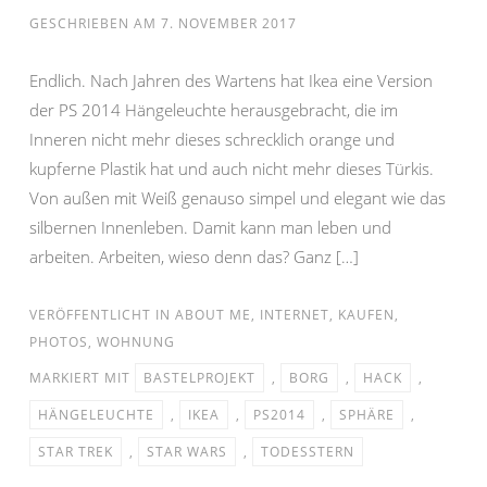
GESCHRIEBEN AM
7. NOVEMBER 2017
Endlich. Nach Jahren des Wartens hat Ikea eine Version
der PS 2014 Hängeleuchte herausgebracht, die im
Inneren nicht mehr dieses schrecklich orange und
kupferne Plastik hat und auch nicht mehr dieses Türkis.
Von außen mit Weiß genauso simpel und elegant wie das
silbernen Innenleben. Damit kann man leben und
arbeiten. Arbeiten, wieso denn das? Ganz […]
VERÖFFENTLICHT IN
ABOUT ME
,
INTERNET
,
KAUFEN
,
PHOTOS
,
WOHNUNG
MARKIERT MIT
BASTELPROJEKT
,
BORG
,
HACK
,
HÄNGELEUCHTE
,
IKEA
,
PS2014
,
SPHÄRE
,
STAR TREK
,
STAR WARS
,
TODESSTERN