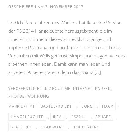
GESCHRIEBEN AM
7. NOVEMBER 2017
Endlich. Nach Jahren des Wartens hat Ikea eine Version
der PS 2014 Hängeleuchte herausgebracht, die im
Inneren nicht mehr dieses schrecklich orange und
kupferne Plastik hat und auch nicht mehr dieses Türkis.
Von außen mit Weiß genauso simpel und elegant wie das
silbernen Innenleben. Damit kann man leben und
arbeiten. Arbeiten, wieso denn das? Ganz […]
VERÖFFENTLICHT IN
ABOUT ME
,
INTERNET
,
KAUFEN
,
PHOTOS
,
WOHNUNG
MARKIERT MIT
BASTELPROJEKT
,
BORG
,
HACK
,
HÄNGELEUCHTE
,
IKEA
,
PS2014
,
SPHÄRE
,
STAR TREK
,
STAR WARS
,
TODESSTERN