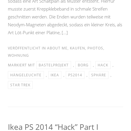
sodass eine Art Schaltplan als Muster entsteht. Hierfür
musste zuerst Kreppklebeband in schmale Streifen
geschnitten werden. Die Enden wurden teilweise mit
Neodym-Magneten abgedeckt, sodass ein kleiner Kreis, als
Art Löt-Punkt einer Platine, […]
VERÖFFENTLICHT IN
ABOUT ME
,
KAUFEN
,
PHOTOS
,
WOHNUNG
MARKIERT MIT
BASTELPROJEKT
,
BORG
,
HACK
,
HÄNGELEUCHTE
,
IKEA
,
PS2014
,
SPHÄRE
,
STAR TREK
Ikea PS 2014 “Hack” Part I