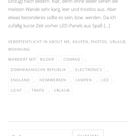
Einzug) nach Bildern. Klar, denn ohne Bilder sehen die
meisten Wände sehr karg, leer und trostlos aus. Aber
etwas besonderes sollte es sein, bzw. werden. Da ich
zufällig kurze Zeit vorher LED-Panels aus Spaß […]
VERÖFFENTLICHT IN
ABOUT ME
,
KAUFEN
,
PHOTOS
,
URLAUB
,
WOHNUNG
MARKIERT MIT
BILDER
,
CONRAD
,
DOMINIKANISCHE REPUBLIK
,
ELECTRONICS
,
ENGLAND
,
HEIMWERKEN
,
LAMPEN
,
LED
,
LICHT
,
TRAFO
,
URLAUB
Suchen