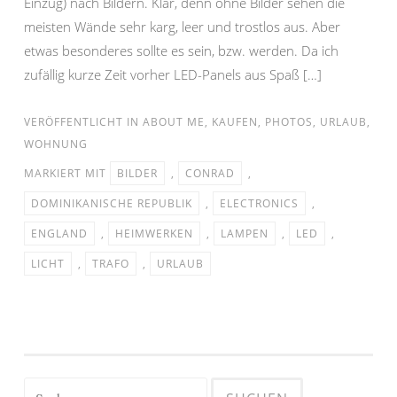
Einzug) nach Bildern. Klar, denn ohne Bilder sehen die
meisten Wände sehr karg, leer und trostlos aus. Aber
etwas besonderes sollte es sein, bzw. werden. Da ich
zufällig kurze Zeit vorher LED-Panels aus Spaß […]
VERÖFFENTLICHT IN
ABOUT ME
,
KAUFEN
,
PHOTOS
,
URLAUB
,
WOHNUNG
MARKIERT MIT
BILDER
,
CONRAD
,
DOMINIKANISCHE REPUBLIK
,
ELECTRONICS
,
ENGLAND
,
HEIMWERKEN
,
LAMPEN
,
LED
,
LICHT
,
TRAFO
,
URLAUB
Suchen