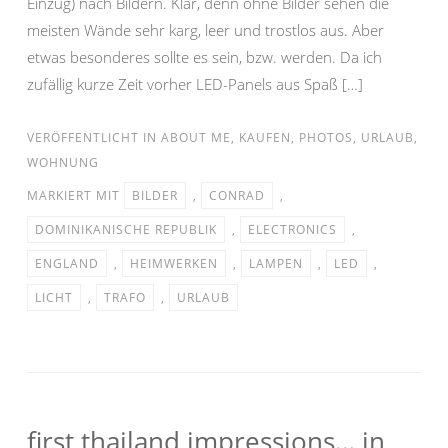
Einzug) nach Bildern. Klar, denn ohne Bilder sehen die
meisten Wände sehr karg, leer und trostlos aus. Aber
etwas besonderes sollte es sein, bzw. werden. Da ich
zufällig kurze Zeit vorher LED-Panels aus Spaß […]
VERÖFFENTLICHT IN
ABOUT ME
,
KAUFEN
,
PHOTOS
,
URLAUB
,
WOHNUNG
MARKIERT MIT
BILDER
,
CONRAD
,
DOMINIKANISCHE REPUBLIK
,
ELECTRONICS
,
ENGLAND
,
HEIMWERKEN
,
LAMPEN
,
LED
,
LICHT
,
TRAFO
,
URLAUB
first thailand impressions… in