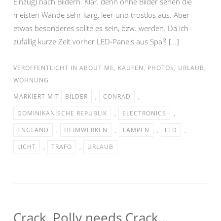
Einzug) nach Bildern. Klar, denn ohne Bilder sehen die
meisten Wände sehr karg, leer und trostlos aus. Aber
etwas besonderes sollte es sein, bzw. werden. Da ich
zufällig kurze Zeit vorher LED-Panels aus Spaß […]
VERÖFFENTLICHT IN
ABOUT ME
,
KAUFEN
,
PHOTOS
,
URLAUB
,
WOHNUNG
MARKIERT MIT
BILDER
,
CONRAD
,
DOMINIKANISCHE REPUBLIK
,
ELECTRONICS
,
ENGLAND
,
HEIMWERKEN
,
LAMPEN
,
LED
,
LICHT
,
TRAFO
,
URLAUB
Crack, Polly needs Crack…