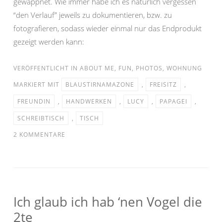
gewappnet. Wie immer habe ich es natürlich vergessen
“den Verlauf” jeweils zu dokumentieren, bzw. zu
fotografieren, sodass wieder einmal nur das Endprodukt
gezeigt werden kann:
VERÖFFENTLICHT IN
ABOUT ME
,
FUN
,
PHOTOS
,
WOHNUNG
MARKIERT MIT
BLAUSTIRNAMAZONE
,
FREISITZ
,
FREUNDIN
,
HANDWERKEN
,
LUCY
,
PAPAGEI
,
SCHREIBTISCH
,
TISCH
2 KOMMENTARE
Ich glaub ich hab ‘nen Vogel die
2te