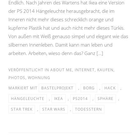
Endlich. Nach Jahren des Wartens hat Ikea eine Version
der PS 2014 Hängeleuchte herausgebracht, die im
Inneren nicht mehr dieses schrecklich orange und
kupferne Plastik hat und auch nicht mehr dieses Türkis.
Von außen mit Weiß genauso simpel und elegant wie das
silbernen Innenleben. Damit kann man leben und
arbeiten. Arbeiten, wieso denn das? Ganz […]
VERÖFFENTLICHT IN
ABOUT ME
,
INTERNET
,
KAUFEN
,
PHOTOS
,
WOHNUNG
MARKIERT MIT
BASTELPROJEKT
,
BORG
,
HACK
,
HÄNGELEUCHTE
,
IKEA
,
PS2014
,
SPHÄRE
,
STAR TREK
,
STAR WARS
,
TODESSTERN