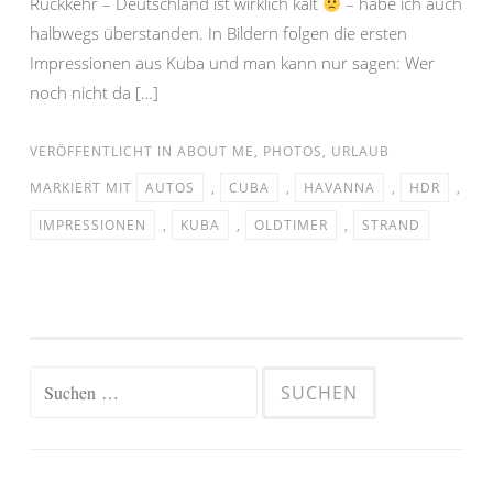
Rückkehr – Deutschland ist wirklich kalt
– habe ich auch
halbwegs überstanden. In Bildern folgen die ersten
Impressionen aus Kuba und man kann nur sagen: Wer
noch nicht da […]
VERÖFFENTLICHT IN
ABOUT ME
,
PHOTOS
,
URLAUB
MARKIERT MIT
AUTOS
,
CUBA
,
HAVANNA
,
HDR
,
IMPRESSIONEN
,
KUBA
,
OLDTIMER
,
STRAND
Suchen
nach: