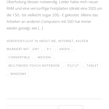
Überholung dessen notwendig. Leider hätte mich neuer
RAM und eine vernünftige Festplatten (direkt eine SSD) um
die 150,- bis vielleicht sogar 200,- € gekostet. Alleine das
Arbeiten an anderen Computern mit SSD hat immer
wieder gezeigt, wie […]
VERÖFFENTLICHT IN
ABOUT ME
,
INTERNET
,
KAUFEN
MARKIERT MIT
2IN1
,
8.1
,
AKOYA
,
CONVERTIBLE
,
MEDION
,
MULTIMODE-TOUCH-NOTEBOOK
,
P2212T
,
TABLET
,
WINDOWS
Suchen