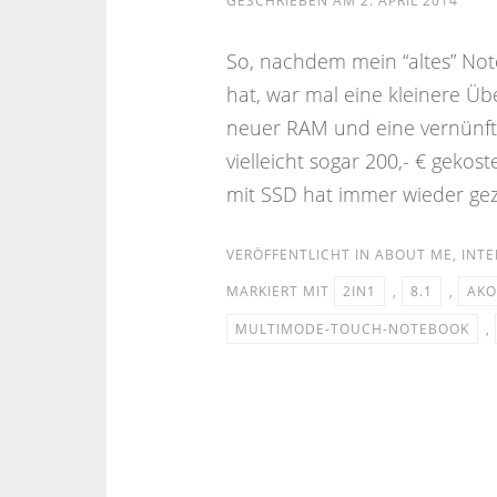
GESCHRIEBEN AM
2. APRIL 2014
So, nachdem mein “altes” Not
hat, war mal eine kleinere Ü
neuer RAM und eine vernünftig
vielleicht sogar 200,- € geko
mit SSD hat immer wieder geze
VERÖFFENTLICHT IN
ABOUT ME
,
INTE
MARKIERT MIT
2IN1
,
8.1
,
AKO
MULTIMODE-TOUCH-NOTEBOOK
,