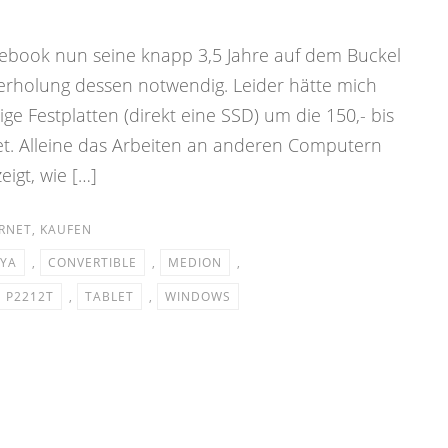
ebook nun seine knapp 3,5 Jahre auf dem Buckel
berholung dessen notwendig. Leider hätte mich
e Festplatten (direkt eine SSD) um die 150,- bis
stet. Alleine das Arbeiten an anderen Computern
igt, wie […]
RNET
,
KAUFEN
YA
,
CONVERTIBLE
,
MEDION
,
P2212T
,
TABLET
,
WINDOWS