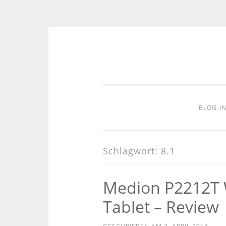
Zum
Inhalt
springen
BLOG-I
Schlagwort:
8.1
Medion P2212T W
Tablet – Review