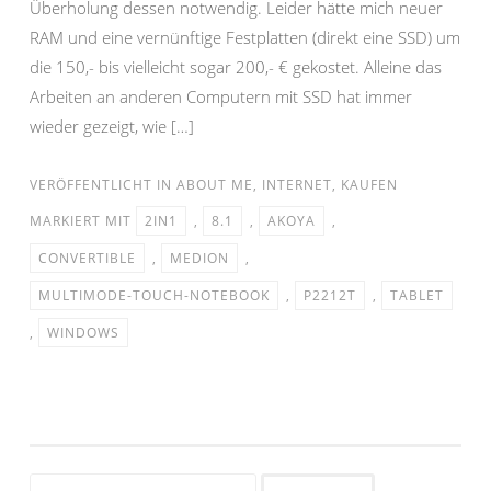
Überholung dessen notwendig. Leider hätte mich neuer
RAM und eine vernünftige Festplatten (direkt eine SSD) um
die 150,- bis vielleicht sogar 200,- € gekostet. Alleine das
Arbeiten an anderen Computern mit SSD hat immer
wieder gezeigt, wie […]
VERÖFFENTLICHT IN
ABOUT ME
,
INTERNET
,
KAUFEN
MARKIERT MIT
2IN1
,
8.1
,
AKOYA
,
CONVERTIBLE
,
MEDION
,
MULTIMODE-TOUCH-NOTEBOOK
,
P2212T
,
TABLET
,
WINDOWS
Suchen