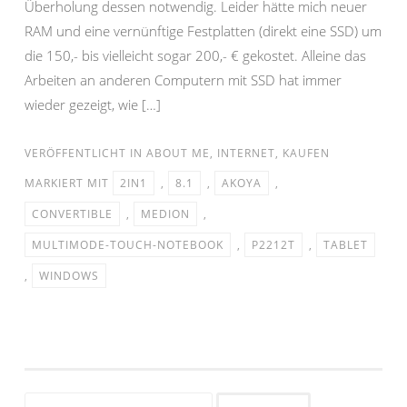
Überholung dessen notwendig. Leider hätte mich neuer
RAM und eine vernünftige Festplatten (direkt eine SSD) um
die 150,- bis vielleicht sogar 200,- € gekostet. Alleine das
Arbeiten an anderen Computern mit SSD hat immer
wieder gezeigt, wie […]
VERÖFFENTLICHT IN
ABOUT ME
,
INTERNET
,
KAUFEN
MARKIERT MIT
2IN1
,
8.1
,
AKOYA
,
CONVERTIBLE
,
MEDION
,
MULTIMODE-TOUCH-NOTEBOOK
,
P2212T
,
TABLET
,
WINDOWS
Suchen