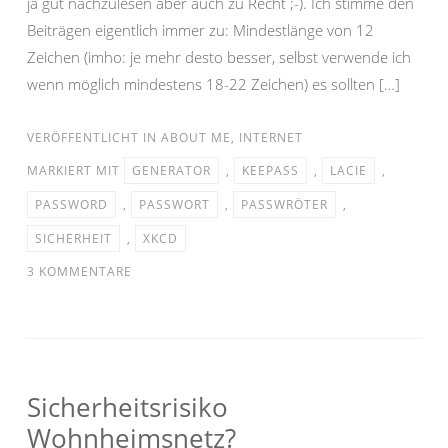
ja gut nachzulesen aber auch zu Recht ;-). Ich stimme den
Beiträgen eigentlich immer zu: Mindestlänge von 12
Zeichen (imho: je mehr desto besser, selbst verwende ich
wenn möglich mindestens 18-22 Zeichen) es sollten […]
VERÖFFENTLICHT IN
ABOUT ME
,
INTERNET
MARKIERT MIT
GENERATOR
,
KEEPASS
,
LACIE
,
PASSWORD
,
PASSWORT
,
PASSWRÖTER
,
SICHERHEIT
,
XKCD
3 KOMMENTARE
Sicherheitsrisiko
Wohnheimsnetz?