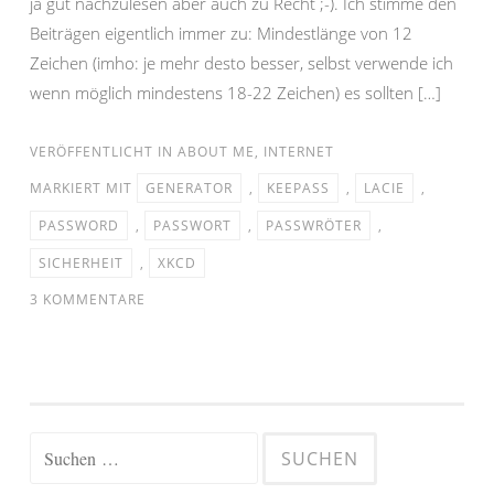
ja gut nachzulesen aber auch zu Recht ;-). Ich stimme den
Beiträgen eigentlich immer zu: Mindestlänge von 12
Zeichen (imho: je mehr desto besser, selbst verwende ich
wenn möglich mindestens 18-22 Zeichen) es sollten […]
VERÖFFENTLICHT IN
ABOUT ME
,
INTERNET
MARKIERT MIT
GENERATOR
,
KEEPASS
,
LACIE
,
PASSWORD
,
PASSWORT
,
PASSWRÖTER
,
SICHERHEIT
,
XKCD
3 KOMMENTARE
Suchen
nach: