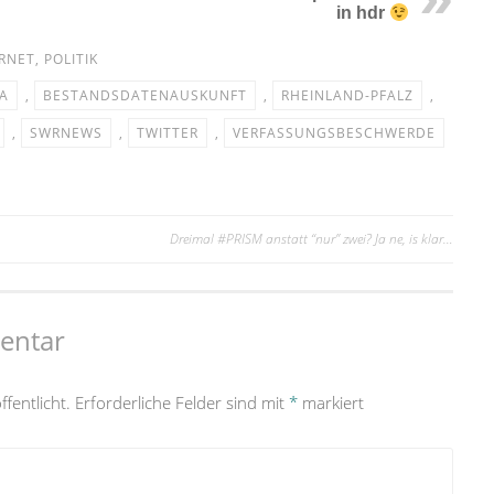
in hdr
RNET
,
POLITIK
A
,
BESTANDSDATENAUSKUNFT
,
RHEINLAND-PFALZ
,
,
SWRNEWS
,
TWITTER
,
VERFASSUNGSBESCHWERDE
Dreimal #PRISM anstatt “nur” zwei? Ja ne, is klar…
entar
fentlicht.
Erforderliche Felder sind mit
*
markiert