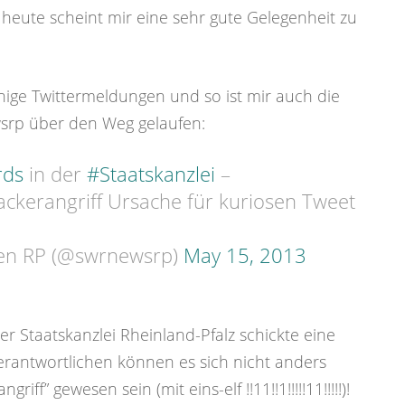
eute scheint mir eine sehr gute Gelegenheit zu
inige Twittermeldungen und so ist mir auch die
srp über den Weg gelaufen:
rds
in der
#Staatskanzlei
–
ckerangriff Ursache für kuriosen Tweet
en RP (@swrnewsrp)
May 15, 2013
der Staatskanzlei Rheinland-Pfalz schickte eine
rantwortlichen können es sich nicht anders
iff” gewesen sein (mit eins-elf !!11!!1!!!!!11!!!!!)!