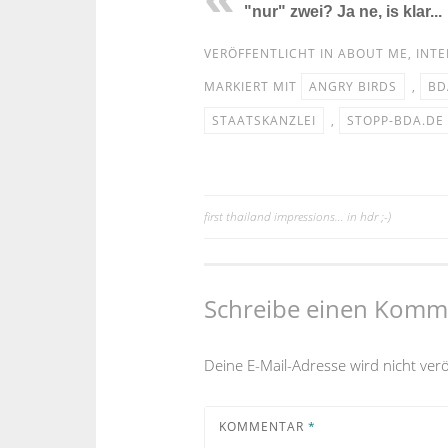
"nur" zwei? Ja ne, is klar...
VERÖFFENTLICHT IN
ABOUT ME
,
INTE
MARKIERT MIT
ANGRY BIRDS
,
BD
STAATSKANZLEI
,
STOPP-BDA.DE
first thailand impressions… in hdr ;-)
Beitragsnavigation
Schreibe einen Komm
Deine E-Mail-Adresse wird nicht veröf
KOMMENTAR
*