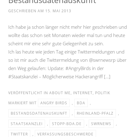
Bestandsdatenauskunft
GESCHRIEBEN AM
15. MAI 2013
Ich habe ja schon länger nicht mehr hier geschrieben und
wollte das schon seit Monaten wieder mal tun und heute
scheint mir eine sehr gute Gelegenheit zu sein.
Ich las heute wie jeden Tag einige Twittermeldungen und
so ist mir auch die Twittermeldung von @swrnewsrp über
den Weg gelaufen: Update: #AngryBirds in der
#Staatskanzlei – Möglicherweise Hackerangriff […]
VERÖFFENTLICHT IN
ABOUT ME
,
INTERNET
,
POLITIK
MARKIERT MIT
ANGRY BIRDS
,
BDA
,
BESTANDSDATENAUSKUNFT
,
RHEINLAND-PFALZ
,
STAATSKANZLEI
,
STOPP-BDA.DE
,
SWRNEWS
,
TWITTER
,
VERFASSUNGSBESCHWERDE