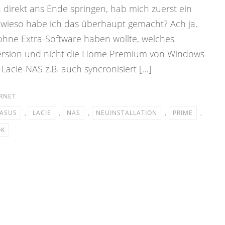
n direkt ans Ende springen, hab mich zuerst ein
 wieso habe ich das überhaupt gemacht? Ach ja,
 ohne Extra-Software haben wollte, welches
ersion und nicht die Home Premium von Windows
 Lacie-NAS z.B. auch syncronisiert […]
RNET
ASUS
,
LACIE
,
NAS
,
NEUINSTALLATION
,
PRIME
,
OK