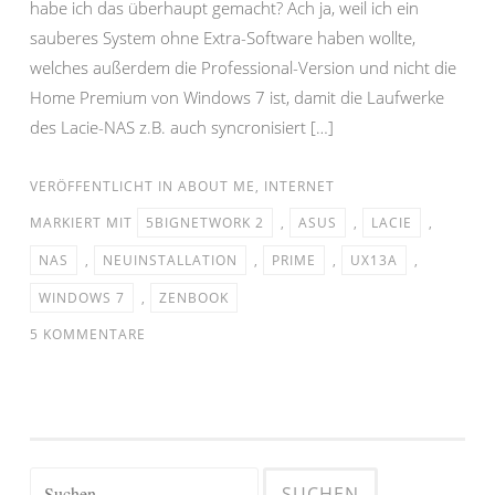
habe ich das überhaupt gemacht? Ach ja, weil ich ein
sauberes System ohne Extra-Software haben wollte,
welches außerdem die Professional-Version und nicht die
Home Premium von Windows 7 ist, damit die Laufwerke
des Lacie-NAS z.B. auch syncronisiert […]
VERÖFFENTLICHT IN
ABOUT ME
,
INTERNET
MARKIERT MIT
5BIGNETWORK 2
,
ASUS
,
LACIE
,
NAS
,
NEUINSTALLATION
,
PRIME
,
UX13A
,
WINDOWS 7
,
ZENBOOK
5 KOMMENTARE
Suchen