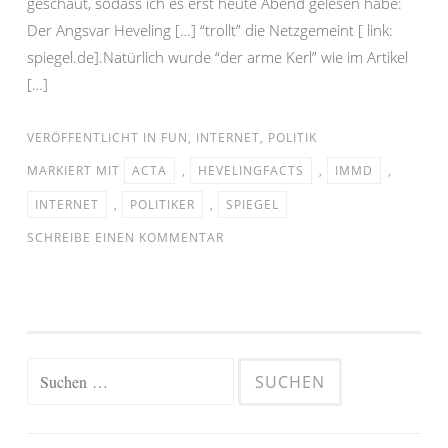
geschaut, sodass ich es erst heute Abend gelesen habe:
Der Angsvar Heveling […] “trollt” die Netzgemeint [ link:
spiegel.de].Natürlich wurde “der arme Kerl” wie im Artikel
[…]
VERÖFFENTLICHT IN
FUN
,
INTERNET
,
POLITIK
MARKIERT MIT
ACTA
,
HEVELINGFACTS
,
IMMD
,
INTERNET
,
POLITIKER
,
SPIEGEL
SCHREIBE EINEN KOMMENTAR
Suchen
nach: