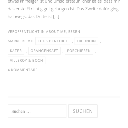
etwas kniffeliger ist und umso erstaunlicher ist es, dass mir
das erste Ei richtig gut gelungen ist. Das Zweite dafür ging
halbwegs, das Dritte ist […]
VERÖFFENTLICHT IN
ABOUT ME
,
ESSEN
MARKIERT MIT
EGGS BENEDICT
,
FREUNDIN
,
KATER
,
ORANGENSAFT
,
PORCHIEREN
,
VILLEROY & BOCH
4 KOMMENTARE
Suchen
nach: