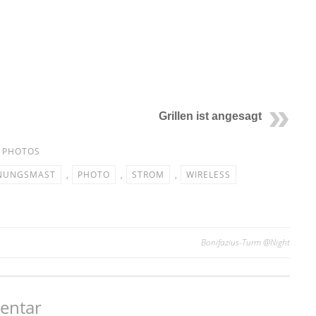
Grillen ist angesagt
,
PHOTOS
NUNGSMAST
,
PHOTO
,
STROM
,
WIRELESS
Bonifazius-Turm @Night
entar