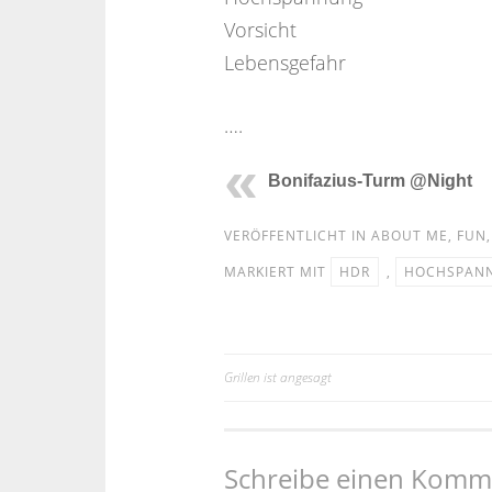
Vorsicht
Lebensgefahr
….
Bonifazius-Turm @Night
VERÖFFENTLICHT IN
ABOUT ME
,
FUN
MARKIERT MIT
HDR
,
HOCHSPAN
Grillen ist angesagt
Beitragsnavigation
Schreibe einen Komm