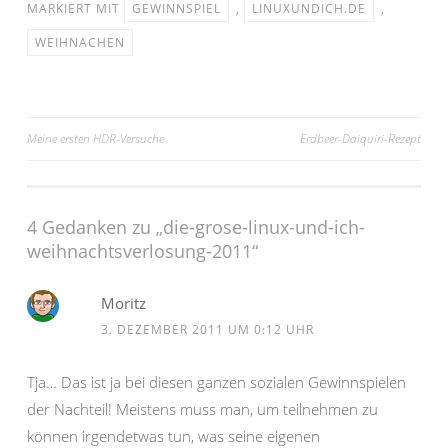
MARKIERT MIT
GEWINNSPIEL
,
LINUXUNDICH.DE
,
WEIHNACHEN
Beitragsnavigation
Meine ersten HDR-Versuche
Erdbeer-Daiquiri-Rezept
4 Gedanken zu „
die-grose-linux-und-ich-
weihnachtsverlosung-2011
“
Moritz
3. DEZEMBER 2011 UM 0:12 UHR
Tja… Das ist ja bei diesen ganzen sozialen Gewinnspielen
der Nachteil! Meistens muss man, um teilnehmen zu
können irgendetwas tun, was seine eigenen