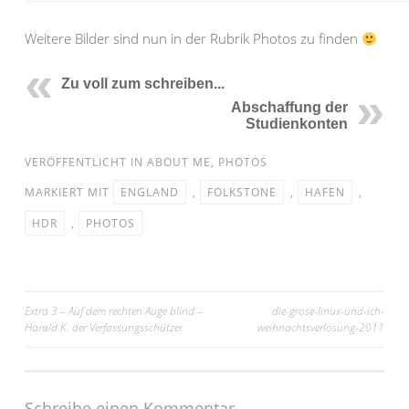
Weitere Bilder sind nun in der Rubrik Photos zu finden
Zu voll zum schreiben...
Abschaffung der
Studienkonten
VERÖFFENTLICHT IN
ABOUT ME
,
PHOTOS
MARKIERT MIT
ENGLAND
,
FOLKSTONE
,
HAFEN
,
HDR
,
PHOTOS
Beitragsnavigation
Extra 3 – Auf dem rechten Auge blind –
die-grose-linux-und-ich-
Harald K. der Verfassungsschützer
weihnachtsverlosung-2011
Schreibe einen Kommentar