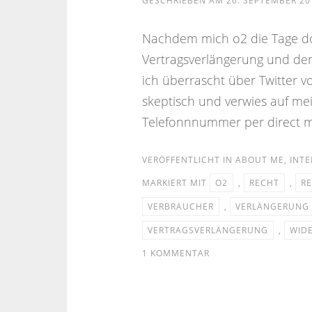
GESCHRIEBEN AM
26. SEPTEMBER 20
Nachdem mich o2 die Tage doc
Vertragsverlängerung und dem
ich überrascht über Twitter 
skeptisch und verwies auf mei
Telefonnnummer per direct me
VERÖFFENTLICHT IN
ABOUT ME
,
INTE
MARKIERT MIT
O2
,
RECHT
,
R
VERBRAUCHER
,
VERLÄNGERUNG
VERTRAGSVERLÄNGERUNG
,
WID
1 KOMMENTAR