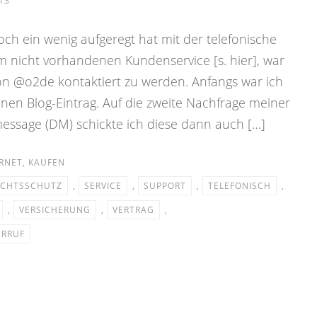
13
h ein wenig aufgeregt hat mit der telefonische
 nicht vorhandenen Kundenservice [s. hier], war
von @o2de kontaktiert zu werden. Anfangs war ich
nen Blog-Eintrag. Auf die zweite Nachfrage meiner
ssage (DM) schickte ich diese dann auch […]
RNET
,
KAUFEN
ECHTSSCHUTZ
,
SERVICE
,
SUPPORT
,
TELEFONISCH
,
,
VERSICHERUNG
,
VERTRAG
,
ERRUF