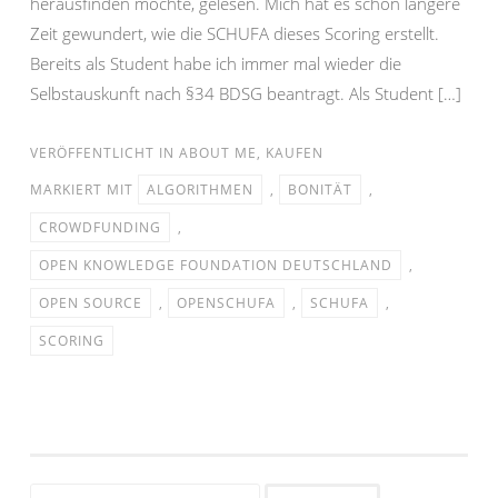
herausfinden möchte, gelesen. Mich hat es schon längere
Zeit gewundert, wie die SCHUFA dieses Scoring erstellt.
Bereits als Student habe ich immer mal wieder die
Selbstauskunft nach §34 BDSG beantragt. Als Student […]
VERÖFFENTLICHT IN
ABOUT ME
,
KAUFEN
MARKIERT MIT
ALGORITHMEN
,
BONITÄT
,
CROWDFUNDING
,
OPEN KNOWLEDGE FOUNDATION DEUTSCHLAND
,
OPEN SOURCE
,
OPENSCHUFA
,
SCHUFA
,
SCORING