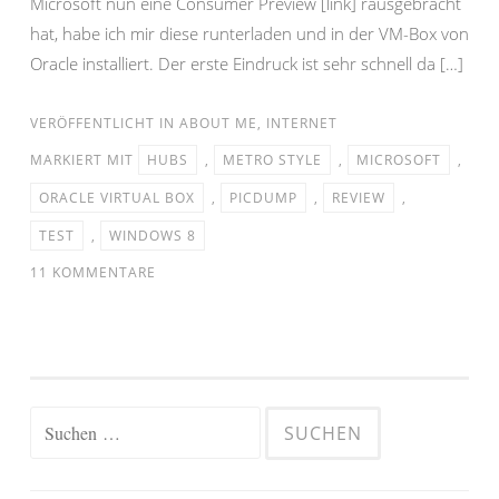
Microsoft nun eine Consumer Preview [link] rausgebracht
hat, habe ich mir diese runterladen und in der VM-Box von
Oracle installiert. Der erste Eindruck ist sehr schnell da […]
VERÖFFENTLICHT IN
ABOUT ME
,
INTERNET
MARKIERT MIT
HUBS
,
METRO STYLE
,
MICROSOFT
,
ORACLE VIRTUAL BOX
,
PICDUMP
,
REVIEW
,
TEST
,
WINDOWS 8
11 KOMMENTARE
Suchen
nach: