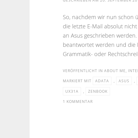
GESCHRIEBEN AM
20. SEPTEMBER 20
So, nachdem wir nun schon ü
die letzte E-Mail absolut nic
an Asus geschrieben werden. 
beantwortet werden und die 
Grammatik- oder Rechtschrei
VERÖFFENTLICHT IN
ABOUT ME
,
INTE
MARKIERT MIT
ADATA
,
ASUS
,
UX31A
,
ZENBOOK
1 KOMMENTAR