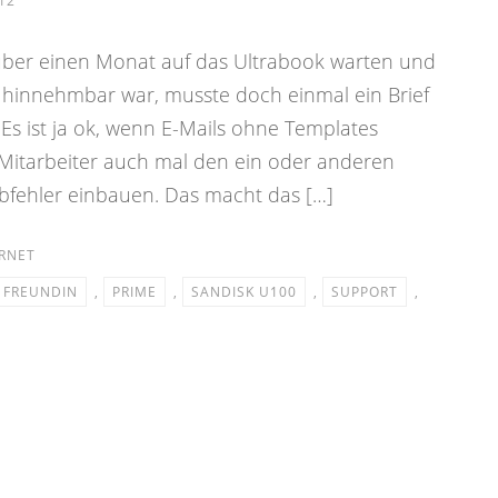
12
ber einen Monat auf das Ultrabook warten und
ht hinnehmbar war, musste doch einmal ein Brief
Es ist ja ok, wenn E-Mails ohne Templates
Mitarbeiter auch mal den ein oder anderen
bfehler einbauen. Das macht das […]
RNET
FREUNDIN
,
PRIME
,
SANDISK U100
,
SUPPORT
,