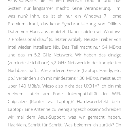
Asus-Software, die eh kein Mensch braucht und das
System nur langsamer macht: Keine Veränderung. Hm,
was nun? Ihhh, da ist eh nur ein Windows 7 Home
Premium drauf, das keine Synchronisierung von Offline-
Daten von Haus aus anbietet. Daher spielen wir Windows
7 Professional drauf (s. letzter Artikel). Neuste Treiber von
Intel wieder installiert: Nix. Das Teil macht nur 54 MBit/s
und das im 5,2 GHz Netzwerk. Wir haben das einzige
(zumindest sichtbare) 5,2 GHz-Netzwerk in der kompletten
Nachbarschaft… Alle anderen Geräte (Laptop, Handy, etc.
pp.) verbinden sich mit mindestens 130 MBit/s, meist auch
über 140 MBit/s. Wieso also nicht das UX31A? Ich bin mit
meinem Latein am Ende. Inkompatibilität der WiFi-
Chipsätze (Router vs. Laptop)? Hardwaredefekt beim
Laptop? Eine Antenne zu wenig angeschlossen? Schreiben
wir mal dem Asus-Support, was wir gemacht haben.
Haarklein, Schritt für Schritt. Was bekomm ich zurück? Ein