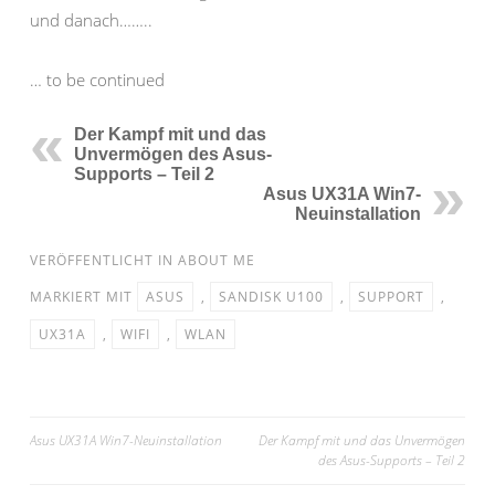
und danach……..
… to be continued
Der Kampf mit und das
Unvermögen des Asus-
Supports – Teil 2
Asus UX31A Win7-
Neuinstallation
VERÖFFENTLICHT IN
ABOUT ME
MARKIERT MIT
ASUS
,
SANDISK U100
,
SUPPORT
,
UX31A
,
WIFI
,
WLAN
Beitragsnavigation
Asus UX31A Win7-Neuinstallation
Der Kampf mit und das Unvermögen
des Asus-Supports – Teil 2