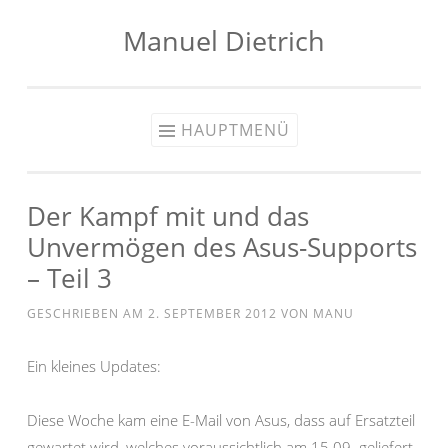
Manuel Dietrich
Zum
Inhalt
springen
HAUPTMENÜ
Der Kampf mit und das
Unvermögen des Asus-Supports
– Teil 3
GESCHRIEBEN AM
2. SEPTEMBER 2012
VON
MANU
Ein kleines Updates:
Diese Woche kam eine E-Mail von Asus, dass auf Ersatzteil
gewartet wird, welches voraussichtlich am 15.09. geliefert