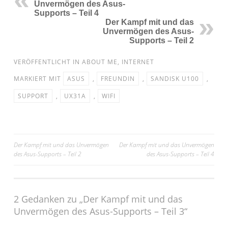
Unvermögen des Asus-
Supports – Teil 4
Der Kampf mit und das
Unvermögen des Asus-
Supports – Teil 2
VERÖFFENTLICHT IN
ABOUT ME
,
INTERNET
MARKIERT MIT
ASUS
,
FREUNDIN
,
SANDISK U100
,
SUPPORT
,
UX31A
,
WIFI
Beitragsnavigation
Der Kampf mit und das Unvermögen
Der Kampf mit und das Unvermögen
des Asus-Supports – Teil 2
des Asus-Supports – Teil 4
2 Gedanken zu „
Der Kampf mit und das
Unvermögen des Asus-Supports – Teil 3
“